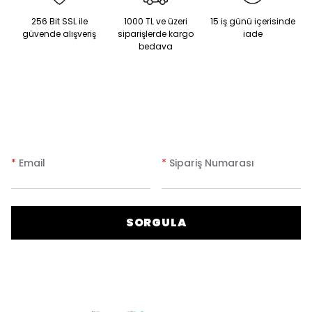
256 Bit SSL ile
1000 TL ve üzeri
15 iş günü içerisinde
güvende alışveriş
siparişlerde kargo
iade
bedava
*
Email
*
Sipariş Numarası
SORGULA