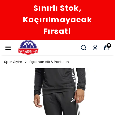
Sınırlı Stok,
Kaçırılmayacak
Fırsat!
0
Spor Giyim
Eşofman Altı & Pantolon