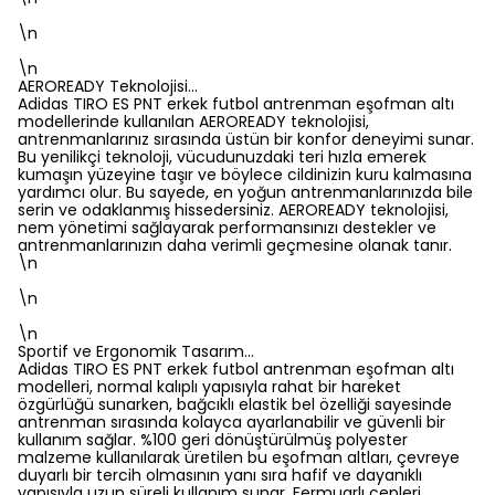
\n
\n
AEROREADY Teknolojisi…
Adidas TIRO ES PNT erkek futbol antrenman eşofman altı
modellerinde kullanılan AEROREADY teknolojisi,
antrenmanlarınız sırasında üstün bir konfor deneyimi sunar.
Bu yenilikçi teknoloji, vücudunuzdaki teri hızla emerek
kumaşın yüzeyine taşır ve böylece cildinizin kuru kalmasına
yardımcı olur. Bu sayede, en yoğun antrenmanlarınızda bile
serin ve odaklanmış hissedersiniz. AEROREADY teknolojisi,
nem yönetimi sağlayarak performansınızı destekler ve
antrenmanlarınızın daha verimli geçmesine olanak tanır.
\n
\n
\n
Sportif ve Ergonomik Tasarım…
Adidas TIRO ES PNT erkek futbol antrenman eşofman altı
modelleri, normal kalıplı yapısıyla rahat bir hareket
özgürlüğü sunarken, bağcıklı elastik bel özelliği sayesinde
antrenman sırasında kolayca ayarlanabilir ve güvenli bir
kullanım sağlar. %100 geri dönüştürülmüş polyester
malzeme kullanılarak üretilen bu eşofman altları, çevreye
duyarlı bir tercih olmasının yanı sıra hafif ve dayanıklı
yapısıyla uzun süreli kullanım sunar. Fermuarlı cepleri