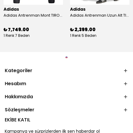
Adidas
Adidas
Adidas Antrenman Mont TIRO24 WINT JKT IJ7388
Adidas Antrenman Uzun Alt TIRO ES PNT JD0442
₺ 7,749.00
₺ 2,399.00
1 Renk 7 Beden
1 Renk 5 Beden
Kategoriler
Hesabım
Hakkımızda
Sözleşmeler
EKİBE KATIL
Kampanya ve sürprizlerden ilk sen haberdar ol