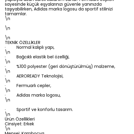
sayesinde küçük eşyalarınızı güvenle yanınızda
taşıyabilirken, Adidas marka logosu da sportif stilinizi
tamamlar.
\n
\n
\n
TEKNİK ÖZELLİKLER
· Normal kalıplı yapı,
\n
· Bağcıklı elastik bel özelliği,
\n
· %100 polyester (geri dönüştürülmüş) malzeme,
\n
· AEROREADY Teknolojisi,
\n
· Fermuarlı cepler,
\n
· Adidas marka logosu,
\n
· Sportif ve konforlu tasarım.
\n
Ürün Özellikleri
Cinsiyet: Erkek
\n
Menşei: Kamboçya