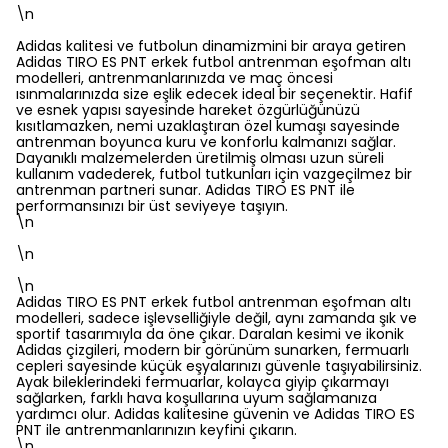
\n
Adidas kalitesi ve futbolun dinamizmini bir araya getiren
Adidas TIRO ES PNT erkek futbol antrenman eşofman altı
modelleri, antrenmanlarınızda ve maç öncesi
ısınmalarınızda size eşlik edecek ideal bir seçenektir. Hafif
ve esnek yapısı sayesinde hareket özgürlüğünüzü
kısıtlamazken, nemi uzaklaştıran özel kumaşı sayesinde
antrenman boyunca kuru ve konforlu kalmanızı sağlar.
Dayanıklı malzemelerden üretilmiş olması uzun süreli
kullanım vadederek, futbol tutkunları için vazgeçilmez bir
antrenman partneri sunar. Adidas TIRO ES PNT ile
performansınızı bir üst seviyeye taşıyın.
\n
\n
\n
Adidas TIRO ES PNT erkek futbol antrenman eşofman altı
modelleri, sadece işlevselliğiyle değil, aynı zamanda şık ve
sportif tasarımıyla da öne çıkar. Daralan kesimi ve ikonik
Adidas çizgileri, modern bir görünüm sunarken, fermuarlı
cepleri sayesinde küçük eşyalarınızı güvenle taşıyabilirsiniz.
Ayak bileklerindeki fermuarlar, kolayca giyip çıkarmayı
sağlarken, farklı hava koşullarına uyum sağlamanıza
yardımcı olur. Adidas kalitesine güvenin ve Adidas TIRO ES
PNT ile antrenmanlarınızın keyfini çıkarın.
\n