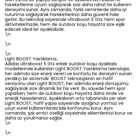
hareketlerine uyum sağlayarak size daha rahat bir kullanım
deneyimi sunar. Aynı zamanda, farklı zeminlerde daha iyi
tutunma sağlayarak hareketlerinizi daha güvenli hale
getirir. Bu teknoloji sayesinde Ultraboost 5 Gtx; hem spor
aktivitelerinizde, hem de outdoor koşu hayatta size eşlik
edecek ideal bir ayakkabıdır.
\n
\n
\n
Light BOOST Yastıklama…
Adidas Ultraboost 5 Gtx erkek outdoor koşu ayakkabı
modellerinde kullanılan Light BOOST Yastıklama teknolojisi,
her adımda size enerji veren ve konforlu bir deneyim sunan
yenilikçi bir sistemdir. BOOST teknolojisinin en hafif
versiyonu olan Light BOOST, her adımda enerji dönüşümü
sağlayarak size dinamik bir his verir. Bu sayede hem spor
yaparken, hem de outdoor koşu hayatta daha zinde ve
enerjik hissedersiniz. Ayakkabının orta tabanında yer alan
Light BOOST, hafif yapısı sayesinde ayağınızı yormaz ve
uzun süreli kullanımlarda bile konforunu korur. Aynı
zamanda, şok emici özelliği sayesinde eklemlerinizi korur ve
daha az yorulmanızı sağlar.
\n
\n