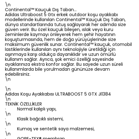
\n
Continental™ Kauçuk Dış Taban…
Adidas Ultraboost 5 Gtx erkek outdoor koşu ayakkabı
modellerinde kullanılan Continental™ Kauçuk Dış Taban,
dünya standartlarında tutuş sağlayarak her adımda size
güven verir. Bu özel kauçuk bileşen, ıslak veya kuru
zeminlerde kaymayı önleyerek hem şehir hayatının
koşuşturmasında, hem de doğa yürüyüşlerinde size
maksimum güvenlik sunar. Continental™ kauçuk, otomobil
lastiklerinde kullanılan aynı teknolojiyle üretildiği için
aşınmaya karşı oldukça dayanıklıdır ve uzun ömürlü
kullanım sağlar. Ayrıca, şok emici özelliği sayesinde
ayaklarınıza ekstra konfor sağlar. Bu sayede uzun süreli
kullanımlarda bile yorulmadan gününüze devam
edebilirsiniz.
\n
\n
Adidas Koşu Ayakkabısı ULTRABOOST 5 GTX JI1384
\n
TEKNİK ÖZELLİKLER
· Normal kalıplı yapı,
\n
· Klasik bağcıklı sistemi,
\n
· Kumaş ve sentetik saya malzemesi,
\n
· GORE-TEX® membran,