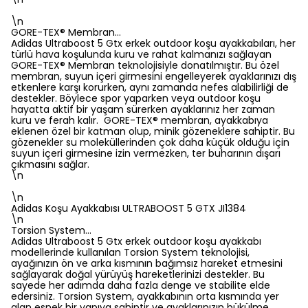
\n
GORE-TEX® Membran…
Adidas Ultraboost 5 Gtx erkek outdoor koşu ayakkabıları, her
türlü hava koşulunda kuru ve rahat kalmanızı sağlayan
GORE-TEX® Membran teknolojisiyle donatılmıştır. Bu özel
membran, suyun içeri girmesini engelleyerek ayaklarınızı dış
etkenlere karşı korurken, aynı zamanda nefes alabilirliği de
destekler. Böylece spor yaparken veya outdoor koşu
hayatta aktif bir yaşam sürerken ayaklarınız her zaman
kuru ve ferah kalır. GORE-TEX® membran, ayakkabıya
eklenen özel bir katman olup, minik gözeneklere sahiptir. Bu
gözenekler su moleküllerinden çok daha küçük olduğu için
suyun içeri girmesine izin vermezken, ter buharının dışarı
çıkmasını sağlar.
\n
\n
Adidas Koşu Ayakkabısı ULTRABOOST 5 GTX JI1384
\n
Torsion System…
Adidas Ultraboost 5 Gtx erkek outdoor koşu ayakkabı
modellerinde kullanılan Torsion System teknolojisi,
ayağınızın ön ve arka kısmının bağımsız hareket etmesini
sağlayarak doğal yürüyüş hareketlerinizi destekler. Bu
sayede her adımda daha fazla denge ve stabilite elde
edersiniz. Torsion System, ayakkabının orta kısmında yer
alan esnek bir yapıya sahiptir ve ayaklarınızın bükülme