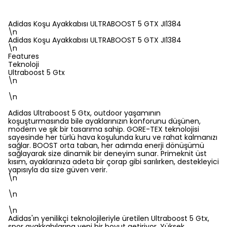
Adidas Koşu Ayakkabısı ULTRABOOST 5 GTX JI1384
\n
Adidas Koşu Ayakkabısı ULTRABOOST 5 GTX JI1384
\n
Features
Teknoloji
Ultraboost 5 Gtx
\n
\n
Adidas Ultraboost 5 Gtx, outdoor yaşamının
koşuşturmasında bile ayaklarınızın konforunu düşünen,
modern ve şık bir tasarıma sahip. GORE-TEX teknolojisi
sayesinde her türlü hava koşulunda kuru ve rahat kalmanızı
sağlar. BOOST orta taban, her adımda enerji dönüşümü
sağlayarak size dinamik bir deneyim sunar. Primeknit üst
kısım, ayaklarınıza adeta bir çorap gibi sarılırken, destekleyici
yapısıyla da size güven verir.
\n
\n
\n
Adidas'ın yenilikçi teknolojileriyle üretilen Ultraboost 5 Gtx,
spor ayakkabılarına yeni bir boyut getiriyor. Yüksek