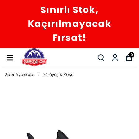
Sınırlı Stok,
Kaçırılmayacak
Fırsat!
0
Spor Ayakkabı
Yürüyüş & Koşu