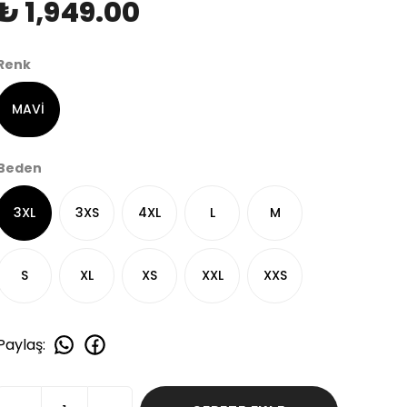
₺ 1,949.00
Renk
MAVİ
Beden
3XL
3XS
4XL
L
M
S
XL
XS
XXL
XXS
Paylaş
: