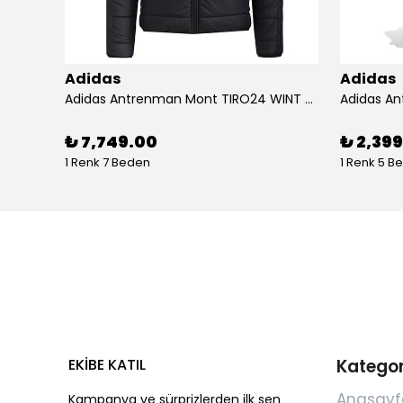
Adidas
Adidas
Adidas Koşu Ayakkabısı RUNFALCON 5 IH7758
Adidas Antrenman Mont TIRO24 WINT JKT IJ7388
₺ 7,749.00
₺ 2,39
1 Renk 7 Beden
1 Renk 5 B
EKİBE KATIL
Kategor
Anasayf
Kampanya ve sürprizlerden ilk sen