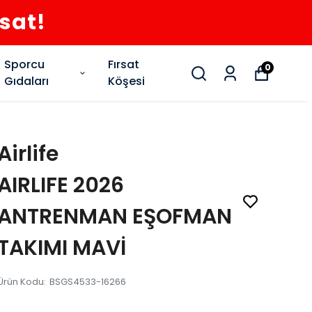
rsat!
Sporcu
Fırsat
0
Gıdaları
Köşesi
Airlife
AIRLIFE 2026
ANTRENMAN EŞOFMAN
TAKIMI MAVİ
Ürün Kodu
:
BSGS4533-16266