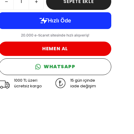
SEPETE EKLE
HEMEN AL
WHATSAPP
1000 TL üzeri
15 gün içinde
ücretsiz kargo
iade değişim