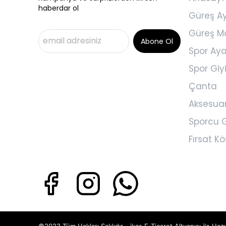
haberdar ol
Güreş A
Güreş M
Abone Ol
Spor Aya
Spor Gi
Çanta
Aksesua
Sporcu G
Fırsat Kö