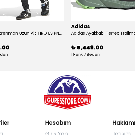
Adidas
Adidas Antrenman Uzun Alt TIRO ES PNT JD0442
9.00
₺ 5,449.00
eden
1 Renk 7 Beden
iler
Hesabım
Hakkım
a
Giriş Yap
İletişim