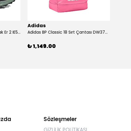
Adidas
Adid
Adidas Ayakkabı Terrex Trailmak Er 2 IE5146
Adidas BP Classic 18 Sırt Çantası DW3709
Adidas
₺ 1,149.00
₺ 1,
ızda
Sözleşmeler
GİZLİLİK POLİTİKASI