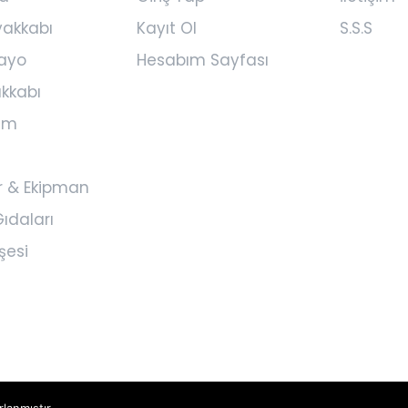
yakkabı
Kayıt Ol
S.S.S
ayo
Hesabım Sayfası
kkabı
yim
r & Ekipman
ıdaları
şesi