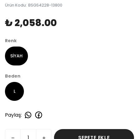
Ürün Kodu
:
BSGS4228-13800
₺ 2,058.00
Renk
SİYAH
Beden
L
Paylaş
:
SEPETE EKLE