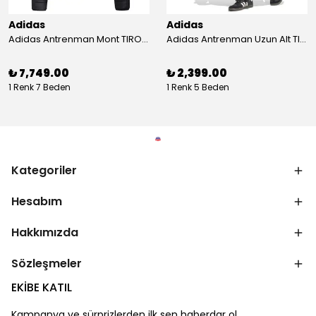
Adidas
Adidas
Adidas Antrenman Mont TIRO24 WINT JKT IJ7388
Adidas Antrenman Uzun Alt TIRO ES PNT JD0442
₺ 7,749.00
₺ 2,399.00
1 Renk 7 Beden
1 Renk 5 Beden
Kategoriler
Hesabım
Hakkımızda
Sözleşmeler
EKİBE KATIL
Kampanya ve sürprizlerden ilk sen haberdar ol