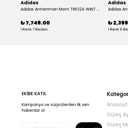
Adidas
Adidas
Adidas Koşu Ayakkabısı RUNFALCON 5 IH7758
Adidas Antrenman Mont TIRO24 WINT JKT IJ7388
₺ 7,749.00
₺ 2,39
1 Renk 7 Beden
1 Renk 5 B
EKİBE KATIL
Kategor
Anasayf
Kampanya ve sürprizlerden ilk sen
haberdar ol
Güreş A
Güreş M