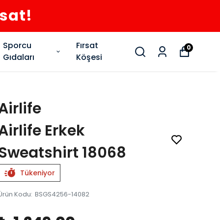
rsat!
Sporcu
Fırsat
0
Gıdaları
Köşesi
Airlife
Airlife Erkek
Sweatshirt 18068
Tükeniyor
Ürün Kodu
:
BSGS4256-14082