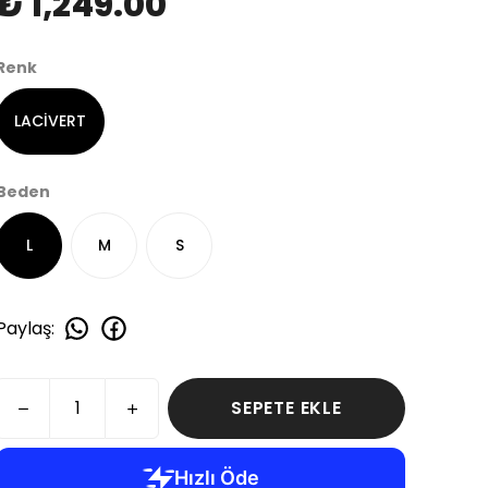
₺ 1,249.00
Renk
LACİVERT
Beden
L
M
S
Paylaş
:
SEPETE EKLE