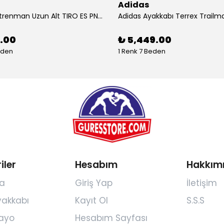
Adidas
Adidas Antrenman Uzun Alt TIRO ES PNT JD0442
9.00
₺ 5,449.00
eden
1 Renk 7 Beden
iler
Hesabım
Hakkım
a
Giriş Yap
İletişim
yakkabı
Kayıt Ol
S.S.S
ayo
Hesabım Sayfası