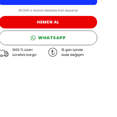
HEMEN AL
WHATSAPP
1000 TL üzeri
15 gün içinde
ücretsiz kargo
iade değişim