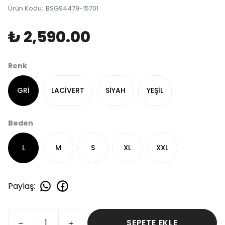
Ürün Kodu
:
BSGS4479-15701
₺ 2,590.00
Renk
GRİ
LACİVERT
SİYAH
YEŞİL
Beden
L
M
S
XL
XXL
Paylaş
:
SEPETE EKLE