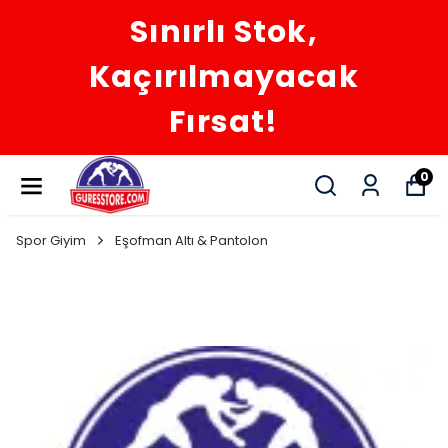
Sınırlı Stok,
Kaçırılmayacak
Fırsat!
0
Spor Giyim
Eşofman Altı & Pantolon