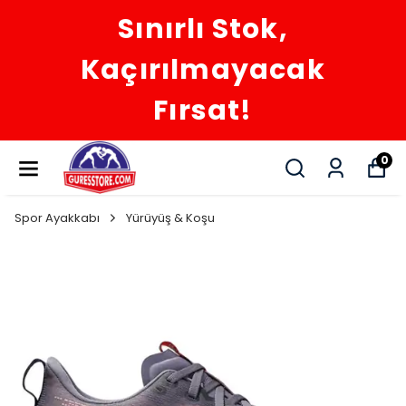
Sınırlı Stok,
Kaçırılmayacak
Fırsat!
0
Spor Ayakkabı
Yürüyüş & Koşu