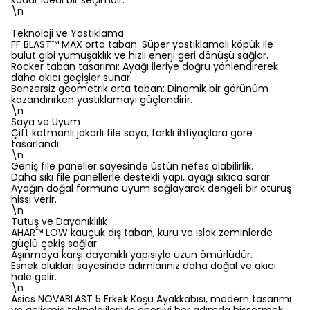
kadar ideal bir seçimdir.
\n
Teknoloji ve Yastıklama
FF BLAST™ MAX orta taban: Süper yastıklamalı köpük ile
bulut gibi yumuşaklık ve hızlı enerji geri dönüşü sağlar.
Rocker taban tasarımı: Ayağı ileriye doğru yönlendirerek
daha akıcı geçişler sunar.
Benzersiz geometrik orta taban: Dinamik bir görünüm
kazandırırken yastıklamayı güçlendirir.
\n
Saya ve Uyum
Çift katmanlı jakarlı file saya, farklı ihtiyaçlara göre
tasarlandı:
\n
Geniş file paneller sayesinde üstün nefes alabilirlik.
Daha sıkı file panellerle destekli yapı, ayağı sıkıca sarar.
Ayağın doğal formuna uyum sağlayarak dengeli bir oturuş
hissi verir.
\n
Tutuş ve Dayanıklılık
AHAR™ LOW kauçuk dış taban, kuru ve ıslak zeminlerde
güçlü çekiş sağlar.
Aşınmaya karşı dayanıklı yapısıyla uzun ömürlüdür.
Esnek olukları sayesinde adımlarınız daha doğal ve akıcı
hale gelir.
\n
Asics NOVABLAST 5 Erkek Koşu Ayakkabısı, modern tasarımı