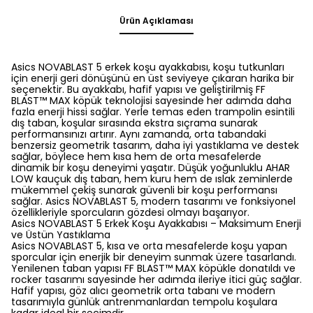
Ürün Açıklaması
Asics NOVABLAST 5 erkek koşu ayakkabısı, koşu tutkunları
için enerji geri dönüşünü en üst seviyeye çıkaran harika bir
seçenektir. Bu ayakkabı, hafif yapısı ve geliştirilmiş FF
BLAST™ MAX köpük teknolojisi sayesinde her adımda daha
fazla enerji hissi sağlar. Yerle temas eden trampolin esintili
dış taban, koşular sırasında ekstra sıçrama sunarak
performansınızı artırır. Aynı zamanda, orta tabandaki
benzersiz geometrik tasarım, daha iyi yastıklama ve destek
sağlar, böylece hem kısa hem de orta mesafelerde
dinamik bir koşu deneyimi yaşatır. Düşük yoğunluklu AHAR
LOW kauçuk dış taban, hem kuru hem de ıslak zeminlerde
mükemmel çekiş sunarak güvenli bir koşu performansı
sağlar. Asics NOVABLAST 5, modern tasarımı ve fonksiyonel
özellikleriyle sporcuların gözdesi olmayı başarıyor.
Asics NOVABLAST 5 Erkek Koşu Ayakkabısı – Maksimum Enerji
ve Üstün Yastıklama
Asics NOVABLAST 5, kısa ve orta mesafelerde koşu yapan
sporcular için enerjik bir deneyim sunmak üzere tasarlandı.
Yenilenen taban yapısı FF BLAST™ MAX köpükle donatıldı ve
rocker tasarımı sayesinde her adımda ileriye itici güç sağlar.
Hafif yapısı, göz alıcı geometrik orta tabanı ve modern
tasarımıyla günlük antrenmanlardan tempolu koşulara