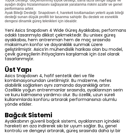
Topuk Desteği: Güçlendirilmiş topuk desteği, daha fazla denge sağlar ve
ayağın doğru hizalanmasını sağlayarak yaralanma riskini azaltır ve genel
performansı artırır.
Ayak Bileği Desteği: Snapdown 4, hareketi kısıtlamadan yeterli ayak bileği
desteği sunan düşük profilli bir tasarıma sahiptir. Bu destek ve esneklik
dengesi dinamik güreş teknikleri için idealdir.
Yeni Asics Snapdown 4 Wide Güreş Ayakkabısı, performans
odaklı tasarımıyla dikkat çekmektedir. Bu unisex güreş
ayakkabısı, hem antrenman hem de maç sırasında
maksimum konfor ve dayanıklılık sunmak üzere
geliştirilmiştir. Asics’in mühendislik harikası olan bu model,
çevik güreşçilerin ihtiyaçlarını karşılamak için özel olarak
tasarlanmıştır.
Üst Yapı
Asics Snapdown 4, hafif sentetik deri ve file
kombinasyonundan üretilmiştir. Bu malzeme, nefes
alabilirlik sağlarken aynı zamanda dayanıklılığı artırır.
Özellikle yoğun antrenmanlar sırasında, ayaklarınızın serin
ve kuru kalmasına yardımcı olur. Bu özellik, uzun süreli
kullanımlarda konforu artırarak performansınızı olumlu
yönde etkiler.
Bağcık Sistemi
Ayakkabının güvenli bağcık sistemi, ayaklarınızın içindeki
hareketi en aza indirerek sıkı bir uyum sağlar. Bu, genel
kontrolü ve dengeyi artırarak, güreş sırasında daha iyi bir