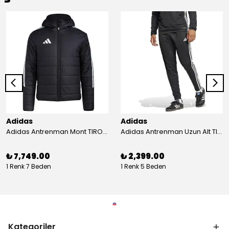
Adidas
Adidas
Adidas Antrenman Mont TIRO24 WINT JKT IJ7388
Adidas Antrenman Uzun Alt TIRO ES PNT JD0442
₺ 7,749.00
₺ 2,399.00
1 Renk 7 Beden
1 Renk 5 Beden
Kategoriler