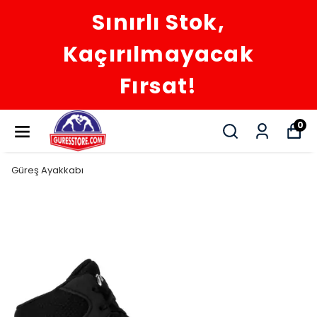
Sınırlı Stok,
Kaçırılmayacak
Fırsat!
0
Güreş Ayakkabı