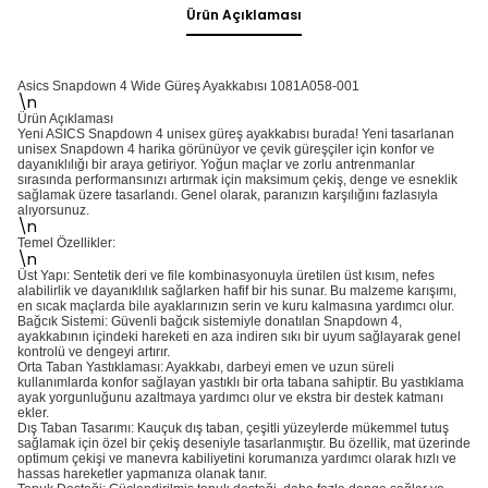
Ürün Açıklaması
Asics Snapdown 4 Wide Güreş Ayakkabısı 1081A058-001
\n
Ürün Açıklaması
Yeni ASICS Snapdown 4 unisex güreş ayakkabısı burada! Yeni tasarlanan
unisex Snapdown 4 harika görünüyor ve çevik güreşçiler için konfor ve
dayanıklılığı bir araya getiriyor. Yoğun maçlar ve zorlu antrenmanlar
sırasında performansınızı artırmak için maksimum çekiş, denge ve esneklik
sağlamak üzere tasarlandı. Genel olarak, paranızın karşılığını fazlasıyla
alıyorsunuz.
\n
Temel Özellikler:
\n
Üst Yapı: Sentetik deri ve file kombinasyonuyla üretilen üst kısım, nefes
alabilirlik ve dayanıklılık sağlarken hafif bir his sunar. Bu malzeme karışımı,
en sıcak maçlarda bile ayaklarınızın serin ve kuru kalmasına yardımcı olur.
Bağcık Sistemi: Güvenli bağcık sistemiyle donatılan Snapdown 4,
ayakkabının içindeki hareketi en aza indiren sıkı bir uyum sağlayarak genel
kontrolü ve dengeyi artırır.
Orta Taban Yastıklaması: Ayakkabı, darbeyi emen ve uzun süreli
kullanımlarda konfor sağlayan yastıklı bir orta tabana sahiptir. Bu yastıklama
ayak yorgunluğunu azaltmaya yardımcı olur ve ekstra bir destek katmanı
ekler.
Dış Taban Tasarımı: Kauçuk dış taban, çeşitli yüzeylerde mükemmel tutuş
sağlamak için özel bir çekiş deseniyle tasarlanmıştır. Bu özellik, mat üzerinde
optimum çekişi ve manevra kabiliyetini korumanıza yardımcı olarak hızlı ve
hassas hareketler yapmanıza olanak tanır.