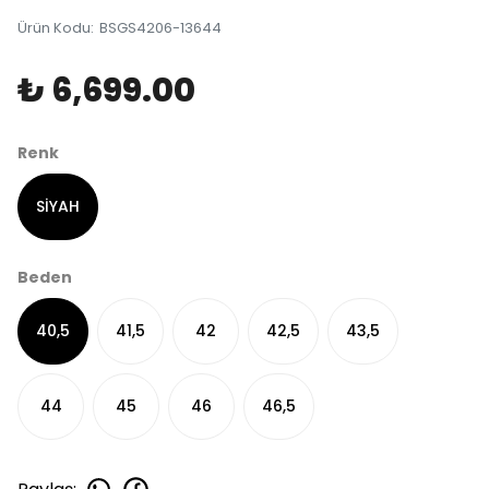
Ürün Kodu
:
BSGS4206-13644
₺ 6,699.00
Renk
SİYAH
Beden
40,5
41,5
42
42,5
43,5
44
45
46
46,5