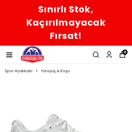
Sınırlı Stok,
Kaçırılmayacak
Fırsat!
0
Spor Ayakkabı
Yürüyüş & Koşu