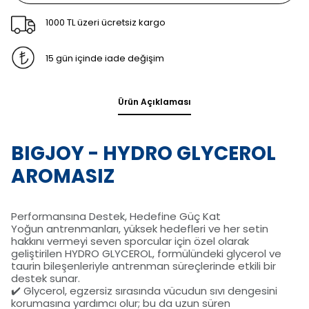
1000 TL üzeri ücretsiz kargo
15 gün içinde iade değişim
Ürün Açıklaması
BIGJOY - HYDRO GLYCEROL
AROMASIZ
Performansına Destek, Hedefine Güç Kat
Yoğun antrenmanları, yüksek hedefleri ve her setin
hakkını vermeyi seven sporcular için özel olarak
geliştirilen HYDRO GLYCEROL, formülündeki glycerol ve
taurin bileşenleriyle antrenman süreçlerinde etkili bir
destek sunar.
✔️ Glycerol, egzersiz sırasında vücudun sıvı dengesini
korumasına yardımcı olur; bu da uzun süren