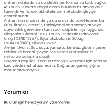
antrenmanlarda sürdürülebilir performansa katkı sağlar.
✔️ Taurin, vücutta doğal olarak bulunan bir amino asit
türevidir ve fiziksel aktivitelerde metabolik işleyişe
destek sunar.
Antrenman öncesinde ya da sırasında tüketilebilen bu
ürün, fitness, crossfit, fonksiyonel antrenmanlar veya
dayanıklılık gerektiren tüm spor disiplinleri için uygundur.
Bileşenler: Gliserol Tozu, Taurin, Piridoksin Hidroklorür
5mg (%BRD:%357), Siyanokobalamin 200ug
(%BRD:%8000), Silikon Dioksit.
Alerjen Uyarısı: Süt, soya, yumurta, kereviz, gluten içeren
tahıllar ve hardal işleyen tesislerde üretilmiştir. İz
miktarda bulaşma olabilir.
Saklama koşulları : Ürünün tazeliğini korumak için serin ve
kuru yerde muhafaza ediniz. Doğrudan güneş ışığına
maruz bırakmayınız.
Yorumlar
Bu ürün için henüz yorum yapılmamış.