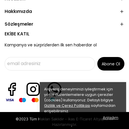
Hakkımızda
Sözleşmeler
EKİBE KATIL
Kampanya ve sürprizlerden ilk sen haberdar ol
Abone Ol
Alışveriş deneyiminizi iyileştirmek için
yasal düzenlemelere uygun çerezler
(cookies) kullanıyoruz. Detaylı bilgiye
Gizlilik ve Çerez Politikası
sayfamızdan
erişebilirsiniz.
Anladım
©2023 Tüm Hakları Saklıdır - ikas E-Ticaret
Altyapısı ile
Hazırlanmıştır.