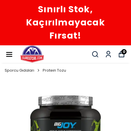
Sınırlı Stok,
Kaçırılmayacak
Fırsat!
0
Sporcu Gıdaları
Protein Tozu