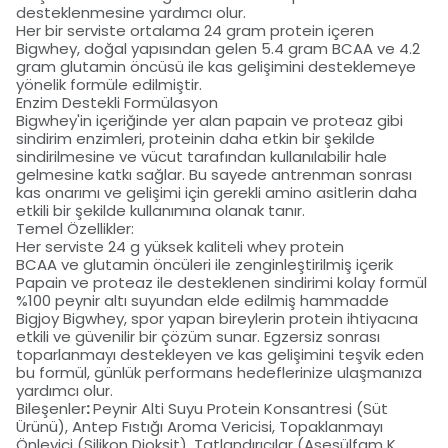
desteklenmesine yardımcı olur.
Her bir serviste ortalama 24 gram protein içeren
Bigwhey, doğal yapısından gelen 5.4 gram BCAA ve 4.2
gram glutamin öncüsü ile kas gelişimini desteklemeye
yönelik formüle edilmiştir.
Enzim Destekli Formülasyon
Bigwhey'in içeriğinde yer alan papain ve proteaz gibi
sindirim enzimleri, proteinin daha etkin bir şekilde
sindirilmesine ve vücut tarafından kullanılabilir hale
gelmesine katkı sağlar. Bu sayede antrenman sonrası
kas onarımı ve gelişimi için gerekli amino asitlerin daha
etkili bir şekilde kullanımına olanak tanır.
Temel Özellikler:
Her serviste 24 g yüksek kaliteli whey protein
BCAA ve glutamin öncüleri ile zenginleştirilmiş içerik
Papain ve proteaz ile desteklenen sindirimi kolay formül
%100 peynir altı suyundan elde edilmiş hammadde
Bigjoy Bigwhey, spor yapan bireylerin protein ihtiyacına
etkili ve güvenilir bir çözüm sunar. Egzersiz sonrası
toparlanmayı destekleyen ve kas gelişimini teşvik eden
bu formül, günlük performans hedeflerinize ulaşmanıza
yardımcı olur.
Bileşenler
:
Peynir Alti Suyu Protein Konsantresi (Süt
Ürünü), Antep Fıstığı Aroma Vericisi, Topaklanmayı
Önleyici (Silikon Dioksit), Tatlandırıcılar (Asesülfam K,