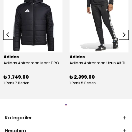
Adidas
Adidas
Adidas Antrenman Mont TIRO24 WINT JKT IJ7388
Adidas Antrenman Uzun Alt TIRO ES PNT JD0442
₺ 7,749.00
₺ 2,399.00
1 Renk 7 Beden
1 Renk 5 Beden
Kategoriler
Hesabım