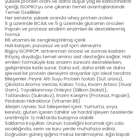
yüksek protein oranı ve daha düşük yağ ile karbonhidrat
içeriği, ISOPRO’yu öne çıkaran temel avantajlardandır.
Temel Özellikler:
Her serviste yüksek oranda whey protein izolesi
6 g üzerinde BCAA ve 5 g üzerinde glutamin öncüleri
Papain ve proteaz sindirim enzimleri ile desteklenmiş
formül
B6 vitamini ile zenginleştirilmiş içerik
Hızlı karışan, pürüzsüz ve saf içim deneyimi
Bigjoy ISOPRO®, antrenman öncesi ve sonrası kasların
ihtiyaç duyduğu temel amino asit desteğini sağlar. Hızlı
emilen formülüyle kas onarım sürecini desteklerken,
gelişiminize katkı sunar. Daha saf, daha etkili ve daha
işlevsel bir protein deneyimi arayanlar için ideal tercihtir.
Bileşenler: Peynir Altı Suyu Protein İzolatı (Süt ürünü),
Çikolata Aroma Vericisi, Kakao Tozu, Kıvam Artırıcı (Guar
Gam), Topaklanmayı Önleyici (Silikon Dioksit),
Tatlandırıcı (Sukraloz), Enzim Karışımı (Proteaz, Papain),
Piridoksin Hidroklorür (Vitamin B6)
Alerjen Uyraısı: Süt bileşenleri içerir. Yumurta, soya,
kereviz, gluten içeren tahıllar ve hardal işleyen tesislerde
üretilmiştir. İz miktarda bulaşma olabilir.
Saklama Koşulları: Ürünün tazeliğini korumak için oda
sıcaklığında, serin ve kuru yerde muhafaza ediniz.
Doğrudan güneş ışığına maruz bırakmayınız. Ağzı kapalı