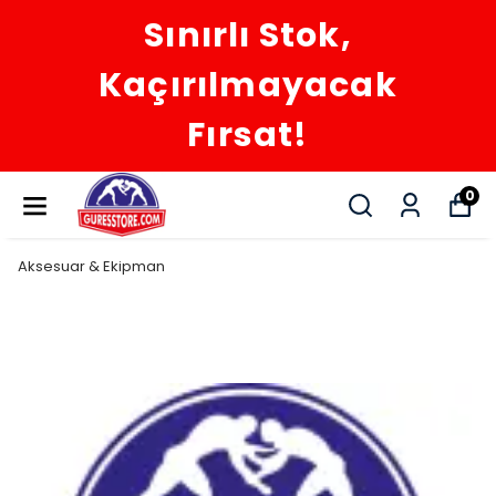
Sınırlı Stok,
Kaçırılmayacak
Fırsat!
0
Aksesuar & Ekipman