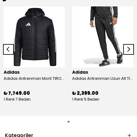
Adidas
Adidas
Adidas Antrenman Mont TIRO24 WINT JKT IJ7388
Adidas Antrenman Uzun Alt TIRO ES PNT JD0442
₺ 7,749.00
₺ 2,399.00
1 Renk 7 Beden
1 Renk 5 Beden
Kategoriler