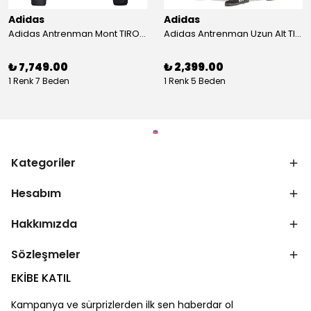
Adidas
Adidas
Adidas Antrenman Mont TIRO24 WINT JKT IJ7388
Adidas Antrenman Uzun Alt TIRO ES PNT JD0442
₺ 7,749.00
₺ 2,399.00
1 Renk 7 Beden
1 Renk 5 Beden
Kategoriler
Hesabım
Hakkımızda
Sözleşmeler
EKİBE KATIL
Kampanya ve sürprizlerden ilk sen haberdar ol