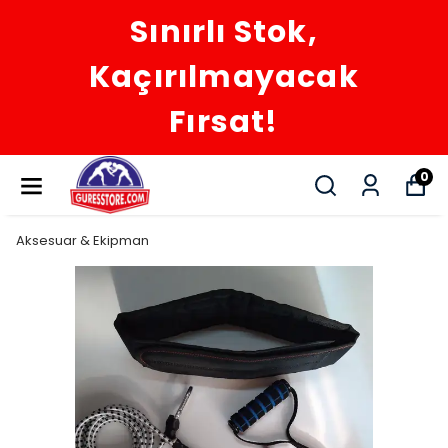
Sınırlı Stok,
Kaçırılmayacak
Fırsat!
0
Aksesuar & Ekipman