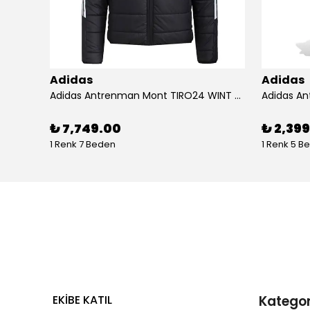
Adidas
Adidas
Adidas Koşu Ayakkabısı RUNFALCON 5 IH7758
Adidas Antrenman Mont TIRO24 WINT JKT IJ7388
₺ 7,749.00
₺ 2,39
1 Renk 7 Beden
1 Renk 5 B
EKİBE KATIL
Kategor