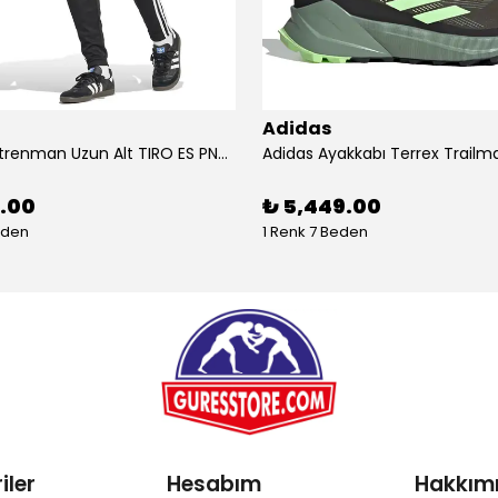
Adidas
Adidas Antrenman Uzun Alt TIRO ES PNT JD0442
9.00
₺ 5,449.00
eden
1 Renk 7 Beden
iler
Hesabım
Hakkım