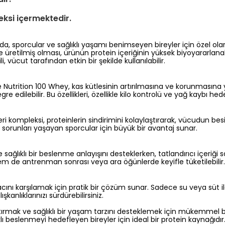
eksi içermektedir.
, sporcular ve sağlıklı yaşamı benimseyen bireyler için özel olar
le üretilmiş olması, ürünün protein içeriğinin yüksek biyoyararlanab
vücut tarafından etkin bir şekilde kullanılabilir.
ze Nutrition 100 Whey, kas kütlesinin artırılmasına ve korunmasın
e edilebilir. Bu özellikleri, özellikle kilo kontrolü ve yağ kaybı hede
 kompleksi, proteinlerin sindirimini kolaylaştırarak, vücudun bes
sorunları yaşayan sporcular için büyük bir avantaj sunar.
 sağlıklı bir beslenme anlayışını desteklerken, tatlandırıcı içeriği
 hem de antrenman sonrası veya ara öğünlerde keyifle tüketilebilir.
nı karşılamak için pratik bir çözüm sunar. Sadece su veya süt ile ka
anlıklarınızı sürdürebilirsiniz.
ırmak ve sağlıklı bir yaşam tarzını desteklemek için mükemmel bir
ı beslenmeyi hedefleyen bireyler için ideal bir protein kaynağıdır