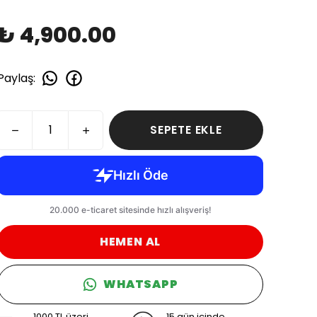
₺ 4,900.00
Paylaş
:
SEPETE EKLE
HEMEN AL
WHATSAPP
1000 TL üzeri
15 gün içinde