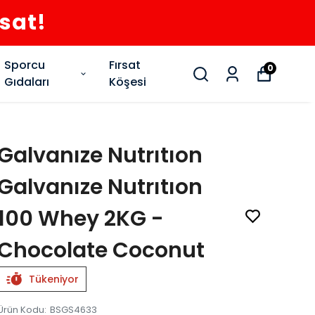
rsat!
Sporcu
Fırsat
0
Gıdaları
Köşesi
Galvanıze Nutrıtıon
Galvanıze Nutrıtıon
100 Whey 2KG -
Chocolate Coconut
Tükeniyor
Ürün Kodu
:
BSGS4633