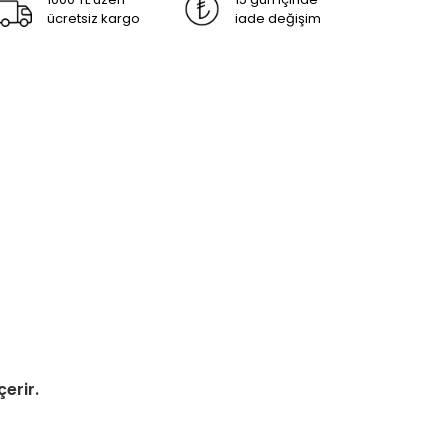
ücretsiz kargo
iade değişim
çerir.