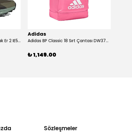
Adidas
Adid
Adidas Ayakkabı Terrex Trailmak Er 2 IE5146
Adidas BP Classic 18 Sırt Çantası DW3709
Adidas
₺ 1,149.00
₺ 1,
ızda
Sözleşmeler