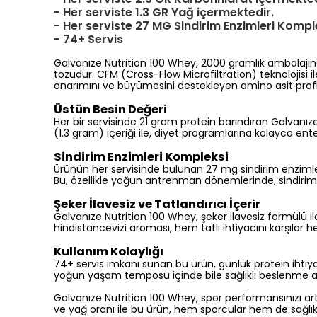
- Her serviste 1.3 GR Yağ içermektedir.
- Her serviste 27 MG Sindirim Enzimleri Kompl
- 74+ Servis
Galvanıze Nutrition 100 Whey, 2000 gramlık ambalajında
tozudur. CFM (Cross-Flow Microfiltration) teknolojisi i
onarımını ve büyümesini destekleyen amino asit profili, 
Üstün Besin Değeri
Her bir servisinde 21 gram protein barındıran Galvanı
(1.3 gram) içeriği ile, diyet programlarına kolayca entegr
Sindirim Enzimleri Kompleksi
Ürünün her servisinde bulunan 27 mg sindirim enzimleri
Bu, özellikle yoğun antrenman dönemlerinde, sindirim 
Şeker İlavesiz ve Tatlandırıcı İçerir
Galvanıze Nutrition 100 Whey, şeker ilavesiz formülü ile
hindistancevizi aroması, hem tatlı ihtiyacını karşılar
Kullanım Kolaylığı
74+ servis imkanı sunan bu ürün, günlük protein ihtiyacı
yoğun yaşam temposu içinde bile sağlıklı beslenme alışk
Galvanıze Nutrition 100 Whey, spor performansınızı art
ve yağ oranı ile bu ürün, hem sporcular hem de sağlıkl