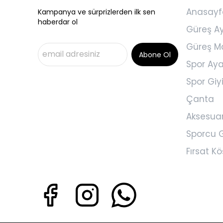
Anasayf
Kampanya ve sürprizlerden ilk sen
haberdar ol
Güreş A
Güreş M
Abone Ol
Spor Aya
Spor Gi
Çanta
Aksesua
Sporcu G
Fırsat Kö