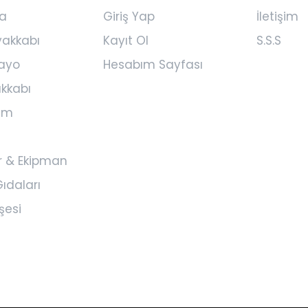
a
Giriş Yap
İletişim
yakkabı
Kayıt Ol
S.S.S
ayo
Hesabım Sayfası
kkabı
yim
r & Ekipman
ıdaları
şesi