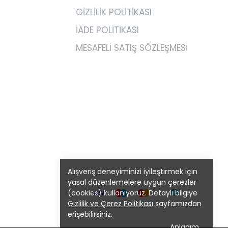
GİZLİLİK POLİTİKASI
İADE POLİTİKASI
MESAFELİ SATIŞ SÖZLEŞMESİ
Alışveriş deneyiminizi iyileştirmek için
yasal düzenlemelere uygun çerezler
(cookies) kullanıyoruz. Detaylı bilgiye
Gizlilik ve Çerez Politikası
sayfamızdan
erişebilirsiniz.
Anladım