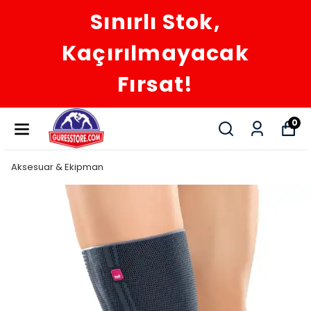
Sınırlı Stok,
Kaçırılmayacak
Fırsat!
0
Aksesuar & Ekipman