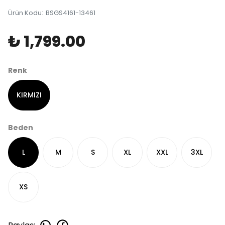
Ürün Kodu
:
BSGS4161-13461
₺ 1,799.00
Renk
KIRMIZI
Beden
L
M
S
XL
XXL
3XL
XS