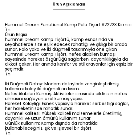
Ürün Açıklaması
Hummel Dream Functional Kamp Polo Tişört 922223 Kırmızı
\n
Ürün Bilgisi
hummel Dream Kamp Tişörtü, kamp esnasında ve
seyahatlerde size eşlik edecek rahatlığı ve şıklığı bir arada
sunar. Polo yaka ve iki düğmeli tasarımıyla öne çıkan
hummel Dream Kamp Tişört, nefes alabilen kumaşı
sayesinde hareket özgürlüğü sağlarken, dayanıklılığıyla da
dikkat çeker. Her anında konfor ve stil arayanlar için eşsiz bir
seçimdir.
\n
İki Düğmeli Detay: Modern detaylarla zenginleştirilmiş,
kullanımı kolay iki düğmeli ön kısım.
Nefes Alabilen Kumaş: Aktiviteler sırasında cildinizin nefes
almasını sağlayan özel kumaş yapısı.
Hareket Kolaylığı: Esnek yapısıyla hareket serbestliği sağlar,
her hareketinizde rahatlık sunar.
Hummel Kalitesi: Yüksek kaliteli malzemelerle üretilmiş,
dayanıklı ve uzun ömürlü kullanım sunar.
Günlük Kullanım: Kamp dışında da rahatlıkla
kullanabileceğiniz, şık ve işlevsel bir tişört.
\n