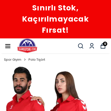
Sınırlı Stok,
Kaçırılmayacak
Fırsat!
0
Spor Giyim
Polo Tişört