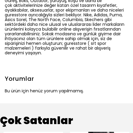
Güreş, Boks, Outdoor, yürüyüş, koşu ve daha bir
çok aktivitelerinize değer katan özel tasarım kıyafetler,
ayakkabılar, aksesuarlar, spor ekipmanları ve daha niceleri
guresstore ayrıcalığıyla sizleri bekliyor. Nike, Adidas, Puma,
Asics Sorel, The North Face, Columbia, Skechers gibi
sektördeki daha nice ulusal ve uluslararası lider markaların
ürünlerini kolayca bulabilir online alışverişin fırsatlarından
yararlanabilirsiniz. Sokak modasına ve günlük giyime dair
ihtiyacınız olan tüm ürünlere sahip olmak için, siz de
siparişinizi hemen oluşturun; guresstore ( srt spor
malzemeleri ) farkıyla güvenilir ve rahat bir alışveriş
deneyimi yaşayın.
Yorumlar
Bu ürün için henüz yorum yapılmamış.
Çok Satanlar