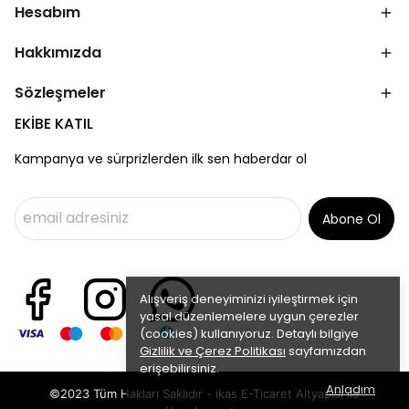
Hesabım
Hakkımızda
Sözleşmeler
EKİBE KATIL
Kampanya ve sürprizlerden ilk sen haberdar ol
Abone Ol
Alışveriş deneyiminizi iyileştirmek için
yasal düzenlemelere uygun çerezler
(cookies) kullanıyoruz. Detaylı bilgiye
Gizlilik ve Çerez Politikası
sayfamızdan
erişebilirsiniz.
Anladım
©2023 Tüm Hakları Saklıdır - ikas E-Ticaret
Altyapısı ile