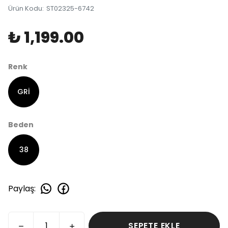
Ürün Kodu
:
ST02325-6742
₺ 1,199.00
Renk
GRİ
Beden
38
Paylaş
:
SEPETE EKLE