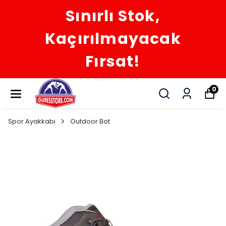
Sınırlı Stok,
Kaçırılmayacak
Fırsat!
0
Spor Ayakkabı
Outdoor Bot