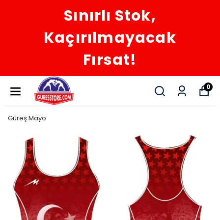
Sınırlı Stok,
Kaçırılmayacak
Fırsat!
0
Güreş Mayo