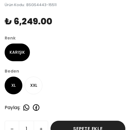
Ürün Kodu
:
BSGS4443-15511
₺ 6,249.00
Renk
KARIŞIK
Beden
XL
XXL
Paylaş
:
SEPETE EKLE