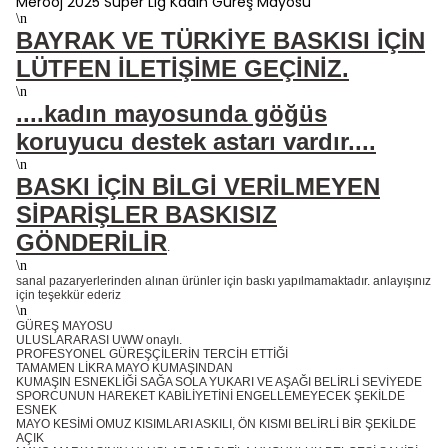
Merooj 2025 Süper Lig Kadın Güreş Mayosu
\n
BAYRAK VE TÜRKİYE BASKISI İÇİN
LÜTFEN İLETİŞİME GEÇİNİZ.
\n
....kadın mayosunda göğüs
koruyucu destek astarı vardır....
\n
BASKI İÇİN BİLGİ VERİLMEYEN
SİPARİŞLER BASKISIZ
GÖNDERİLİR
.
\n
sanal pazaryerlerinden alınan ürünler için baskı yapılmamaktadır. anlayışınız
için teşekkür ederiz
\n
GÜREŞ MAYOSU
ULUSLARARASI UWW onaylı.
PROFESYONEL GÜREŞÇİLERİN TERCİH ETTİĞİ
TAMAMEN LİKRA MAYO KUMAŞINDAN
KUMAŞIN ESNEKLİĞİ SAĞA SOLA YUKARI VE AŞAĞI BELİRLİ SEVİYEDE
SPORCUNUN HAREKET KABİLİYETİNİ ENGELLEMEYECEK ŞEKİLDE
ESNEK
MAYO KESİMİ OMUZ KISIMLARI ASKILI, ÖN KISMI BELİRLİ BİR ŞEKİLDE
AÇIK