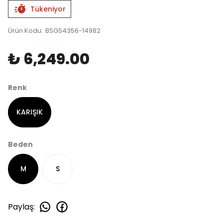
Tükeniyor
Ürün Kodu
:
BSGS4356-14982
₺ 6,249.00
Renk
KARIŞIK
Beden
M
S
Paylaş
: