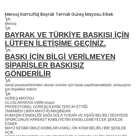
Merooj Kamuflaj Bayrak Temalı Güreş Mayosu Erkek
\n
Merooj
\n
BAYRAK VE TÜRKİYE BASKISI İÇİN
LÜTFEN İLETİŞİME GEÇİNİZ.
\n
BASKI İÇİN BİLGİ VERİLMEYEN
SİPARİŞLER BASKISIZ
GÖNDERİLİR
.
\n
sanal pazaryerlerinden alınan ürünler için baskı yapılmamaktadır. anlayışınız
için teşekkür ederiz
\n
GÜREŞ MAYOSU
ULUSLARARASI UWW onaylı.
PROFESYONEL GÜREŞÇİLERİN TERCİH ETTİĞİ
TAMAMEN LİKRA MAYO KUMAŞINDAN
KUMAŞIN ESNEKLİĞİ SAĞA SOLA YUKARI VE AŞAĞI BELİRLİ SEVİYEDE
SPORCUNUN HAREKET KABİLİYETİNİ ENGELLEMEYECEK ŞEKİLDE
ESNEK
MAYO KESİMİ OMUZ KISIMLARI ASKILI, ÖN KISMI BELİRLİ BİR ŞEKİLDE
AÇIK