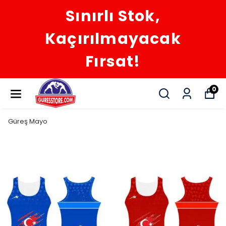
Sınırlı Stok,
Kaçırılmayacak
Fırsat!
0
Güreş Mayo