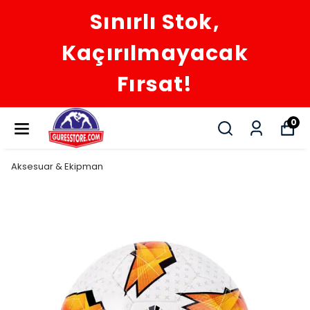
Sınırlı Stok,
Kaçırılmayacak
Fırsat!
0
Aksesuar & Ekipman