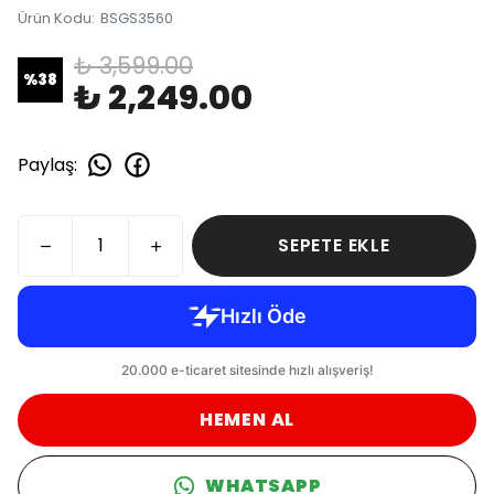
Ürün Kodu
:
BSGS3560
₺ 3,599.00
%
38
₺ 2,249.00
Paylaş
:
SEPETE EKLE
HEMEN AL
WHATSAPP