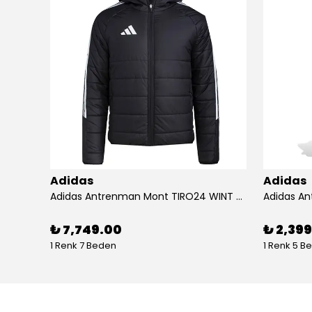
Adidas
Adidas
Adidas Koşu Ayakkabısı RUNFALCON 5 IH7758
Adidas Antrenman Mont TIRO24 WINT JKT IJ7388
₺ 7,749.00
₺ 2,39
1 Renk 7 Beden
1 Renk 5 B