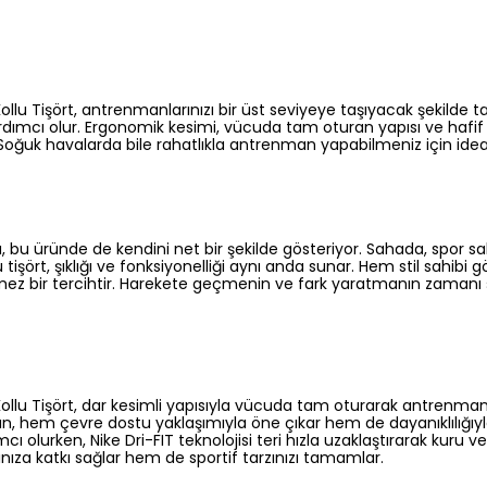
Tişört, antrenmanlarınızı bir üst seviyeye taşıyacak şekilde tasar
 yardımcı olur. Ergonomik kesimi, vücuda tam oturan yapısı ve ha
Soğuk havalarda bile rahatlıkla antrenman yapabilmeniz için idea
kusu, bu üründe de kendini net bir şekilde gösteriyor. Sahada, spo
u tişört, şıklığı ve fonksiyonelliği aynı anda sunar. Hem stil 
lmez bir tercihtir. Harekete geçmenin ve fark yaratmanın zamanı 
llu Tişört, dar kesimli yapısıyla vücuda tam oturarak antrenm
, hem çevre dostu yaklaşımıyla öne çıkar hem de dayanıklılığıyla 
cı olurken, Nike Dri-FIT teknolojisi teri hızla uzaklaştırarak kur
ıza katkı sağlar hem de sportif tarzınızı tamamlar.