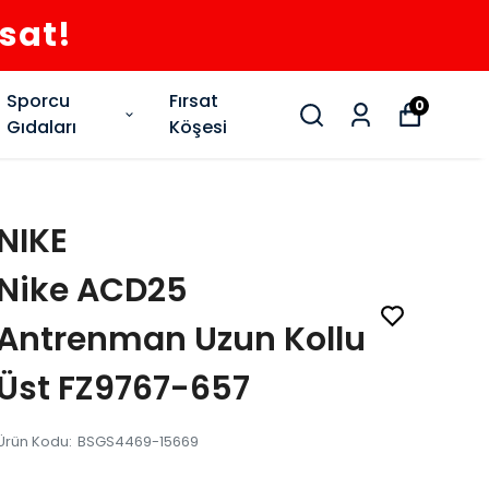
rsat!
Sporcu
Fırsat
0
Gıdaları
Köşesi
NIKE
Nike ACD25
Antrenman Uzun Kollu
Üst FZ9767-657
Ürün Kodu
:
BSGS4469-15669