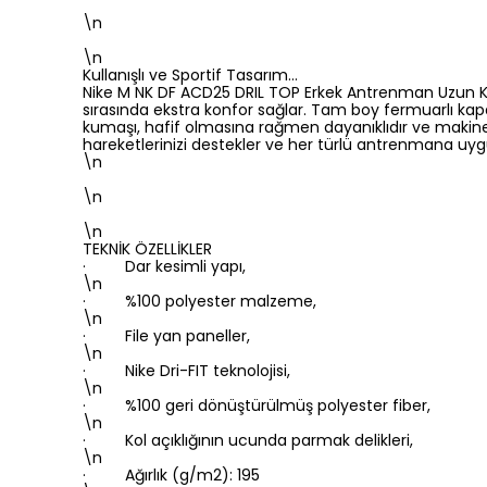
\n
\n
Kullanışlı ve Sportif Tasarım…
Nike M NK DF ACD25 DRIL TOP Erkek Antrenman Uzun Kollu 
sırasında ekstra konfor sağlar. Tam boy fermuarlı kapan
kumaşı, hafif olmasına rağmen dayanıklıdır ve makined
hareketlerinizi destekler ve her türlü antrenmana uy
\n
\n
\n
TEKNİK ÖZELLİKLER
· Dar kesimli yapı,
\n
· %100 polyester malzeme,
\n
· File yan paneller,
\n
· Nike Dri-FIT teknolojisi,
\n
· %100 geri dönüştürülmüş polyester fiber,
\n
· Kol açıklığının ucunda parmak delikleri,
\n
· Ağırlık (g/m2): 195