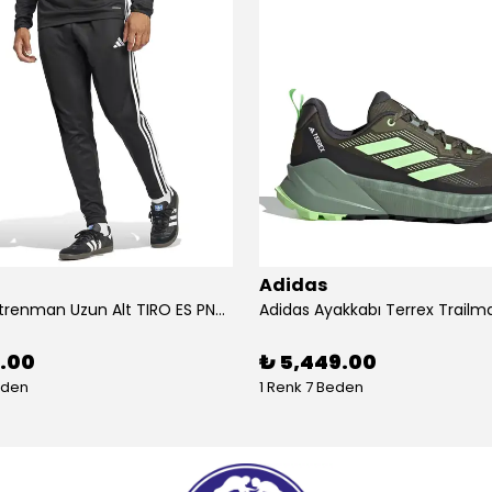
Adidas
Adidas Antrenman Uzun Alt TIRO ES PNT JD0442
9.00
₺ 5,449.00
eden
1 Renk 7 Beden