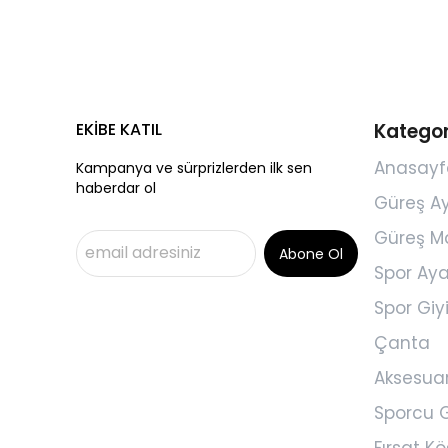
EKİBE KATIL
Kategor
Anasayf
Kampanya ve sürprizlerden ilk sen
haberdar ol
Güreş A
Güreş M
Abone Ol
Spor Aya
Spor Gi
Çanta
Aksesua
Sporcu G