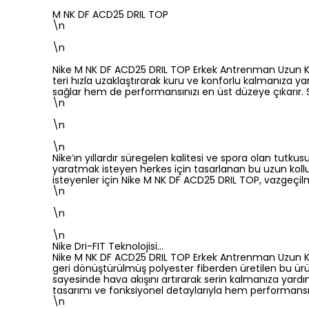
M NK DF ACD25 DRIL TOP
\n
\n
Nike M NK DF ACD25 DRIL TOP Erkek Antrenman Uzun Kollu 
teri hızla uzaklaştırarak kuru ve konforlu kalmanıza
sağlar hem de performansınızı en üst düzeye çıkarır. 
\n
\n
\n
Nike’ın yıllardır süregelen kalitesi ve spora olan tut
yaratmak isteyen herkes için tasarlanan bu uzun koll
isteyenler için Nike M NK DF ACD25 DRIL TOP, vazgeçi
\n
\n
\n
Nike Dri-FIT Teknolojisi…
Nike M NK DF ACD25 DRIL TOP Erkek Antrenman Uzun Ko
geri dönüştürülmüş polyester fiberden üretilen bu ürün
sayesinde hava akışını artırarak serin kalmanıza yardım
tasarımı ve fonksiyonel detaylarıyla hem performansın
\n