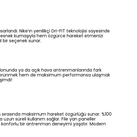
landı. Nike’ın yenilikçi Dri-FIT teknolojisi sayesinde
fif esnek kumaşıyla hem özgürce hareket etmenizi
l bir seçenek sunar.
r salonunda ya da açık hava antrenmanlarında fark
sahibi görünmek hem de maksimum performansa ulaşmak
şimdi!
an sırasında maksimum hareket özgürlüğü sunar. %100
uzun süreli kullanım sağlar. File yan paneller
u ve konforlu bir antrenman deneyimi yaşatır. Modern