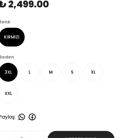
₺ 2,499.00
Renk
KIRMIZI
Beden
3XL
L
M
S
XL
XXL
Paylaş
: