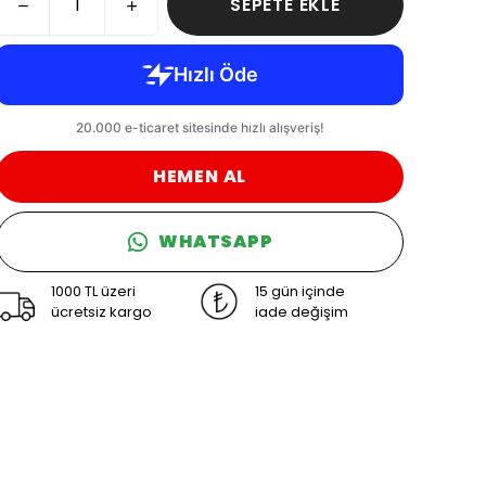
SEPETE EKLE
HEMEN AL
WHATSAPP
1000 TL üzeri
15 gün içinde
ücretsiz kargo
iade değişim