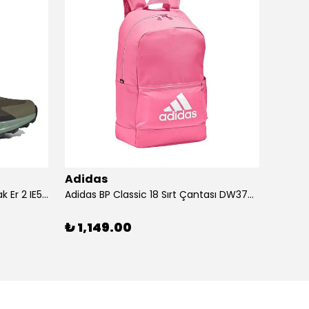
Adidas
Adid
Adidas Ayakkabı Terrex Trailmak Er 2 IE5146
Adidas BP Classic 18 Sırt Çantası DW3709
Adidas
₺ 1,149.00
₺ 1,