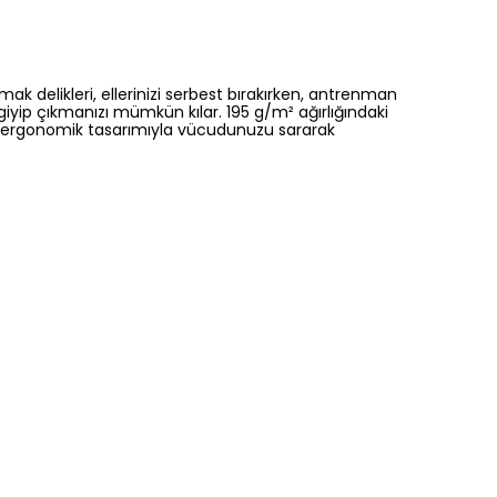
ak delikleri, ellerinizi serbest bırakırken, antrenman
 giyip çıkmanızı mümkün kılar. 195 g/m² ağırlığındaki
 ve ergonomik tasarımıyla vücudunuzu sararak