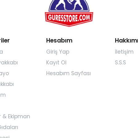
iler
Hesabım
Hakkım
a
Giriş Yap
İletişim
yakkabı
Kayıt Ol
S.S.S
ayo
Hesabım Sayfası
kkabı
yim
r & Ekipman
ıdaları