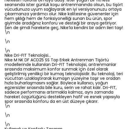
herkesin favorisi olmaya aday. İster yoğun bir fitness
seansında ister günlük koşu antrenmanında olsun, bu tişört
vücudunuza uyum sağlayarak en iyi versiyonunuzu ortaya
çıkarmanıza yardımcı olur. Nike kalitesine güvenenler için
hem şıklığı hem de fonksiyonelliği sunan bu ürün, spor
giyimde aradığınız konforu ve desteği bir araya getiriyor.
Sen de şimdi harekete geç, Nike’la kendini bir adım ileri taşı!
\n
\n
\n
Nike Dri-FIT Teknolojisi…
Nike M NK DF ACD25 SS Top Erkek Antrenman Tişörtü
modellerinde kullanılan Dri-FIT Teknolojisi, antrenmanlar
sırasında maksimum konfor sunmak için özel olarak
geliştirilmiş yenilikçi bir kumaş teknolojisidir. Bu teknoloji, teri
vücuttan uzaklaştırarak kumaşın yüzeyine taşır ve oradan
hızla buharlaşmasını sağlar. Böylece kullanıcı, yoğun
egzersizler sırasında bile kuru, serin ve rahat kalır. Dri-FIT,
sadece performansı artırmakla kalmaz, aynı zamanda
hareket özgürlüğünü destekleyen hafif ve esnek yapısıyla
spor sırasında konforu da en üst düzeye çıkarır.
\n
\n
\n