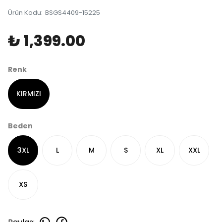
Ürün Kodu
:
BSGS4409-15225
₺ 1,399.00
Renk
KIRMIZI
Beden
3XL
L
M
S
XL
XXL
XS