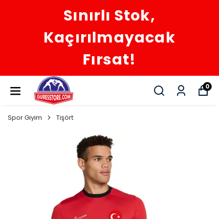
Sınırlı Stok,
Kaçırılmayacak
Fırsat!
0
Spor Giyim
Tişört