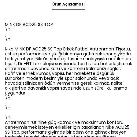
Ürün Açıklaması
M NK DF ACD25 SS TOP
\n
\n
Nike M NK DF ACD25 SS Top Erkek Futbol Antrenman Tişörtü,
üstün performans ve şıklığı bir araya getirerek spor giyimde
fark yaratıyor. Nike’ın yenilikçi tasarım anlayışıyla üretilen bu
tişört, Dri-FIT teknolojisi sayesinde teri hızlıca buharlaştırarak
antrenman boyunca kuru ve konforlu kalmanızı sağlar.
Hafif ve esnek kumaş yapısı, her harekette özgürlük
sunarken modern kesimiyle spor salonunda veya açık
havada stilinizden ödün vermenize gerek kalmaz. Kaliteli
dikişleri ve dayanıklı yapısı sayesinde uzun süreli kullanıma
uygundur.
\n
\n
\n
Antrenman rutinine güç katmak ve maksimum konforu
deneyimlemek isteyen erkekler için tasarlanan Nike ACD25
SS Top, performans giyimde bir adım öne çıkmak isteyen