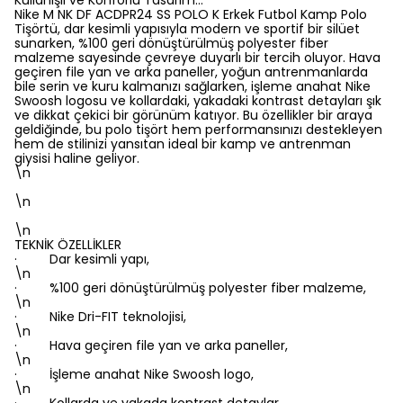
Kullanışlı ve Konforlu Tasarım…
Nike M NK DF ACDPR24 SS POLO K Erkek Futbol Kamp Polo
Tişörtü, dar kesimli yapısıyla modern ve sportif bir silüet
sunarken, %100 geri dönüştürülmüş polyester fiber
malzeme sayesinde çevreye duyarlı bir tercih oluyor. Hava
geçiren file yan ve arka paneller, yoğun antrenmanlarda
bile serin ve kuru kalmanızı sağlarken, işleme anahat Nike
Swoosh logosu ve kollardaki, yakadaki kontrast detayları şık
ve dikkat çekici bir görünüm katıyor. Bu özellikler bir araya
geldiğinde, bu polo tişört hem performansınızı destekleyen
hem de stilinizi yansıtan ideal bir kamp ve antrenman
giysisi haline geliyor.
\n
\n
\n
TEKNİK ÖZELLİKLER
· Dar kesimli yapı,
\n
· %100 geri dönüştürülmüş polyester fiber malzeme,
\n
· Nike Dri-FIT teknolojisi,
\n
· Hava geçiren file yan ve arka paneller,
\n
· İşleme anahat Nike Swoosh logo,
\n