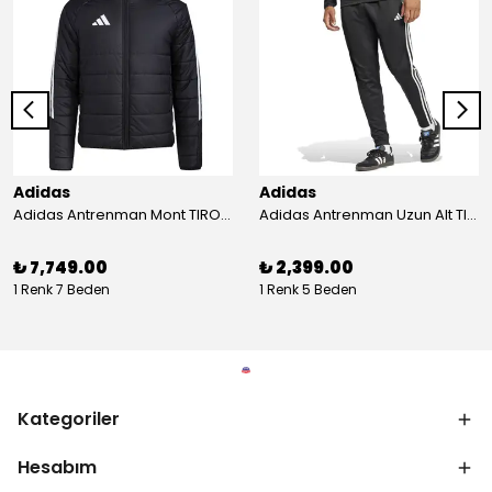
Adidas
Adidas
Adidas Antrenman Mont TIRO24 WINT JKT IJ7388
Adidas Antrenman Uzun Alt TIRO ES PNT JD0442
₺ 7,749.00
₺ 2,399.00
1 Renk 7 Beden
1 Renk 5 Beden
Kategoriler
Hesabım