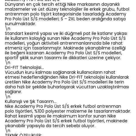
Dünyanın en çok tercih ettiği Nike markasının dayanıklı
malzemeler ve üst düzey teknolojiler ile erkek grubu, futbol
antrenman polo tişört kategorisinde tasarladığı Academy
Pro Polo Üst S/S modelleri; S – 2XL beden aralığında satışa
sunulmaktadır.
\n
Standart kesimli yapısı ve iki düğmeli pat ile katlanır yakası
ile kullanım kolaylığı sunan Nike Academy Pro Polo Üst S/S
modelleri, yoğun aktiviteli antrenmanlarınızda bile rahat
etmeniz için tasarlanmıştır. Makinede yıkanabilme özelliği
ile beğeni kazanan Academy Pro Polo Üst S/S modelleri,
sportif şıklık sunan tasarımı ile dikkatleri üzerine çekiyor.
\n
Dri-FIT Teknolojisi…
Vücudun kuru kalması sağlanarak kullanıcıların rahat
etmesi hedeflendiğinden Nike Dri-FIT teknolojisi kullanılarak
üretilen Nike Academy Pro Polo Üst S/S modelleri ile terin
daha hızlı bir şekilde buharlaşarak vücuttan uzaklaştırılması
sağlanır.
\n
Kullanışlı ve Şık Tasarım…
Nike Academy Pro Polo Üst S/S erkek futbol antrenman
polo tişörtleri, %100 polyester malzeme ile tasarlanmaktadır.
Rahat kesimli yapısı ile maksimum konfor sunan Nike
Academy Pro Polo Üst S/S erkek futbol tişörtleri, makinede
yıkanabilir yapısıyla da tercih sebebi oluyor.
\n
TEKNİK ÖZELLİKLER;