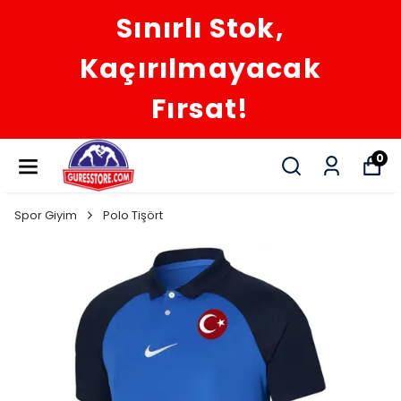
Sınırlı Stok,
Kaçırılmayacak
Fırsat!
0
Spor Giyim
Polo Tişört