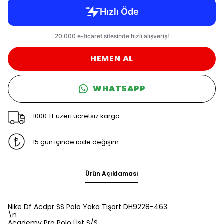
HEMEN AL
WHATSAPP
1000 TL üzeri ücretsiz kargo
15 gün içinde iade değişim
Ürün Açıklaması
Nike Df Acdpr SS Polo Yaka Tişört DH9228-463
\n
Academy Pro Polo Üst S/S