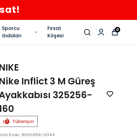
rsat!
Sporcu
Fırsat
0
Gıdaları
Köşesi
NIKE
Nike Inflict 3 M Güreş
Ayakkabısı 325256-
160
Tükeniyor
Ürün Kodu
:
BSGS4156-13344