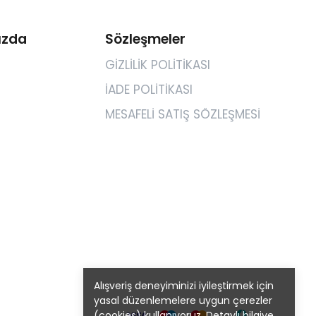
ızda
Sözleşmeler
GİZLİLİK POLİTİKASI
İADE POLİTİKASI
MESAFELİ SATIŞ SÖZLEŞMESİ
Alışveriş deneyiminizi iyileştirmek için
yasal düzenlemelere uygun çerezler
(cookies) kullanıyoruz. Detaylı bilgiye