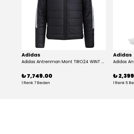
Adidas
Adidas
Adidas Koşu Ayakkabısı RUNFALCON 5 IH7758
Adidas Antrenman Mont TIRO24 WINT JKT IJ7388
₺ 7,749.00
₺ 2,39
1 Renk 7 Beden
1 Renk 5 B