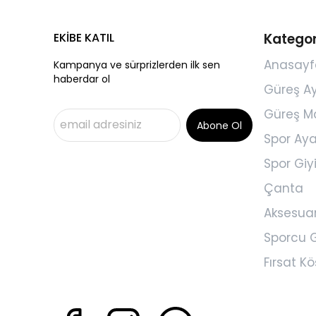
EKİBE KATIL
Kategor
Anasayf
Kampanya ve sürprizlerden ilk sen
haberdar ol
Güreş A
Güreş M
Abone Ol
Spor Aya
Spor Gi
Çanta
Aksesua
Sporcu G
Fırsat Kö