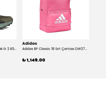
Adidas
Adid
Adidas Ayakkabı Terrex Trailmak Er 2 IE5146
Adidas BP Classic 18 Sırt Çantası DW3709
Adidas
₺ 1,149.00
₺ 1,