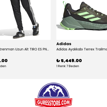
Adidas
Adidas Antrenman Uzun Alt TIRO ES PNT JD0442
9.00
₺ 5,449.00
eden
1 Renk 7 Beden