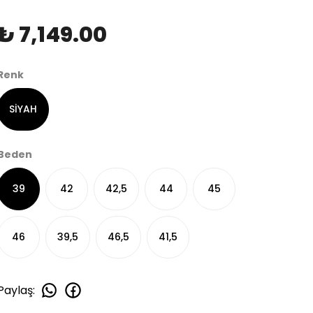
₺ 7,149.00
Renk
SİYAH
Beden
39
42
42,5
44
45
46
39,5
46,5
41,5
Paylaş
: