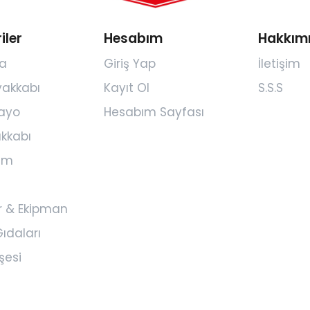
iler
Hesabım
Hakkım
a
Giriş Yap
İletişim
yakkabı
Kayıt Ol
S.S.S
ayo
Hesabım Sayfası
kkabı
yim
r & Ekipman
ıdaları
şesi