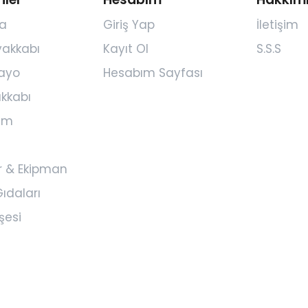
a
Giriş Yap
İletişim
yakkabı
Kayıt Ol
S.S.S
ayo
Hesabım Sayfası
kkabı
yim
r & Ekipman
ıdaları
şesi