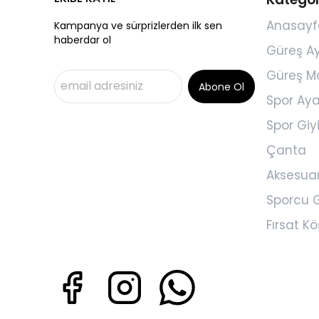
Anasayf
Kampanya ve sürprizlerden ilk sen
haberdar ol
Güreş A
Güreş M
Abone Ol
Spor Aya
Spor Gi
Çanta
Aksesua
Sporcu G
Fırsat Kö