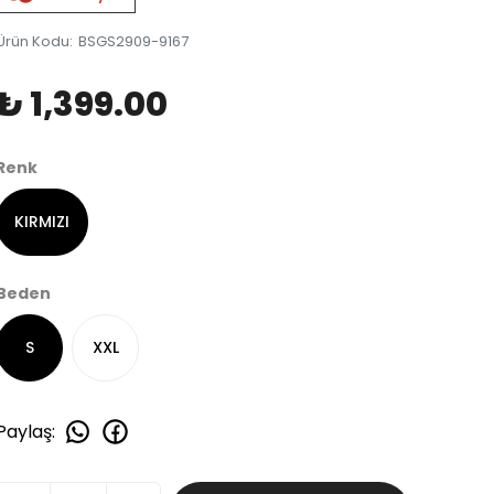
Ürün Kodu
:
BSGS2909-9167
₺ 1,399.00
Renk
KIRMIZI
Beden
S
XXL
Paylaş
: