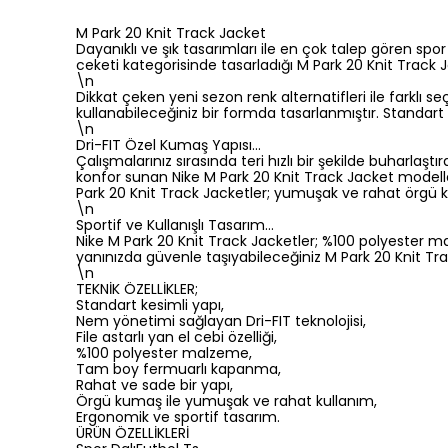
M Park 20 Knit Track Jacket
Dayanıklı ve şık tasarımları ile en çok talep gören spo
ceketi kategorisinde tasarladığı M Park 20 Knit Track 
\n
Dikkat çeken yeni sezon renk alternatifleri ile farklı
kullanabileceğiniz bir formda tasarlanmıştır. Standar
\n
Dri-FIT Özel Kumaş Yapısı...
Çalışmalarınız sırasında teri hızlı bir şekilde buharl
konfor sunan Nike M Park 20 Knit Track Jacket modell
Park 20 Knit Track Jacketler; yumuşak ve rahat örgü k
\n
Sportif ve Kullanışlı Tasarım…
Nike M Park 20 Knit Track Jacketler; %100 polyester malze
yanınızda güvenle taşıyabileceğiniz M Park 20 Knit Tr
\n
TEKNİK ÖZELLİKLER;
Standart kesimli yapı,
Nem yönetimi sağlayan Dri-FIT teknolojisi,
File astarlı yan el cebi özelliği,
%100 polyester malzeme,
Tam boy fermuarlı kapanma,
Rahat ve sade bir yapı,
Örgü kumaş ile yumuşak ve rahat kullanım,
Ergonomik ve sportif tasarım.
ÜRÜN ÖZELLİKLERİ