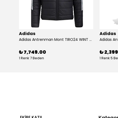
Adidas
Adidas
Adidas Koşu Ayakkabısı RUNFALCON 5 IH7758
Adidas Antrenman Mont TIRO24 WINT JKT IJ7388
₺ 7,749.00
₺ 2,39
1 Renk 7 Beden
1 Renk 5 B
EKİBE KATIL
Kategor