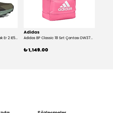
Adidas
Adid
Adidas Ayakkabı Terrex Trailmak Er 2 IE5146
Adidas BP Classic 18 Sırt Çantası DW3709
Adidas
₺ 1,149.00
₺ 1,
ızda
Sözleşmeler