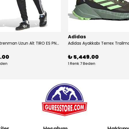
Adidas
Adidas Antrenman Uzun Alt TIRO ES PNT JD0442
9.00
₺ 5,449.00
eden
1 Renk 7 Beden
iler
Hesabım
Hakkım