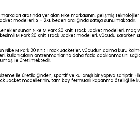
r markaları arasında yer alan Nike markasının, gelişmiş teknolojiler
Jacket modelleri; S – 2XL beden aralığında satışa sunulmaktadır.
 seçenekler sunan Nike M Park 20 Knit Track Jacket modelleri, maç
t kesimli M Park 20 Knit Track Jacket modelleri, vücudu sararken 
aştıran Nike M Park 20 Knit Track Jacketler, vücudun daima kuru k
eri, kullanıcıların antrenmanlarına daha fazla odaklanmasını sa
umaş ile üretilmektedir.
me ile üretildiğinden, sportif ve kullanışlı bir yapıya sahiptir. Fil
ack Jacket modellerinin, tam boy fermuarlı kapanma özelliği ile k