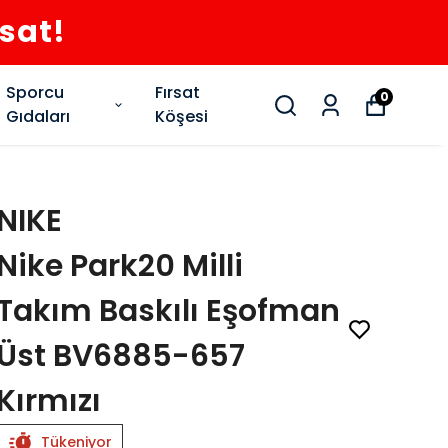
rsat!
Sporcu
Fırsat
0
Gıdaları
Köşesi
NIKE
Nike Park20 Milli
Takım Baskılı Eşofman
Üst BV6885-657
Kırmızı
Tükeniyor