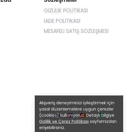
GİZLİLİK POLİTİKASI
İADE POLİTİKASI
MESAFELİ SATIŞ SÖZLEŞMESİ
Alışveriş deneyiminizi iyileştirmek için
yasal düzenlemelere uygun çerezler
(cookies) kullanıyoruz. Detaylı bilgiye
Gizlilik ve Çerez Politikası
sayfamızdan
erişebilirsiniz.