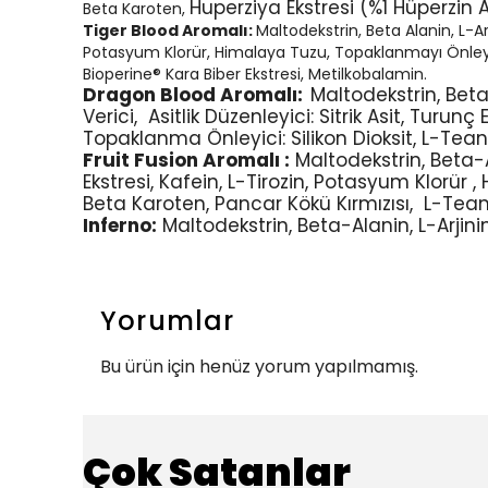
Huperziya Ekstresi (%1 Hüperzin A
Beta Karoten,
Tiger Blood Aromalı:
Maltodekstrin, Beta Alanin, L-Arj
Potasyum Klorür, Himalaya Tuzu, Topaklanmayı Önleyici
Bioperine® Kara Biber Ekstresi, Metilkobalamin.
Dragon Blood Aromalı:
Maltodekstrin, Beta-
Verici,
Asitlik Düzenleyici: Sitrik Asit,
Turunç E
Topaklanma Önleyici: Silikon Dioksit, L-Tean
Fruit Fusion Aromalı :
Maltodekstrin, Beta-Al
Ekstresi, Kafein, L-Tirozin, Potasyum Klorür ,
Beta Karoten, Pancar Kökü Kırmızısı,
L-Tean
Inferno:
Maltodekstrin, Beta-Alanin, L-Arjinin,
Yorumlar
Bu ürün için henüz yorum yapılmamış.
Çok Satanlar