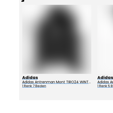
Adidas
Adidas
Adidas Koşu Ayakkabısı RUNFALCON 5 IH7758
Adidas Antrenman Mont TIRO24 WINT JKT IJ7388
1 Renk 7 Beden
1 Renk 5 