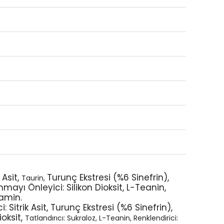
 Asit,
Turunç Ekstresi (%6 Sinefrin),
Taurin,
nmayı Önleyici: Silikon Dioksit, L-Teanin,
lamin.
i: Sitrik Asit, Turunç Ekstresi (%6 Sinefrin),
oksit,
Tatlandırıcı: Sukraloz, L-Teanin,
Renklendirici: