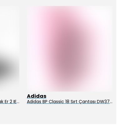
Adidas
Adidas
Adidas Ayakkabı Terrex Trailmak Er 2 IE5146
Adidas BP Classic 18 Sırt Çantası DW3709