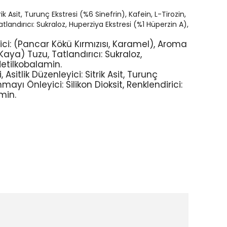
rik Asit, Turunç Ekstresi (%6 Sinefrin), Kafein, L-Tirozin,
atlandırıcı: Sukraloz,
Huperziya Ekstresi (%1 Hüperzin A),
ici: (Pancar Kökü Kırmızısı, Karamel), Aroma
(Kaya) Tuzu,
Tatlandırıcı: Sukraloz,
Metilkobalamin.
,
Asitlik Düzenleyici: Sitrik Asit, Turunç
ayı Önleyici: Silikon Dioksit, Renklendirici:
min.