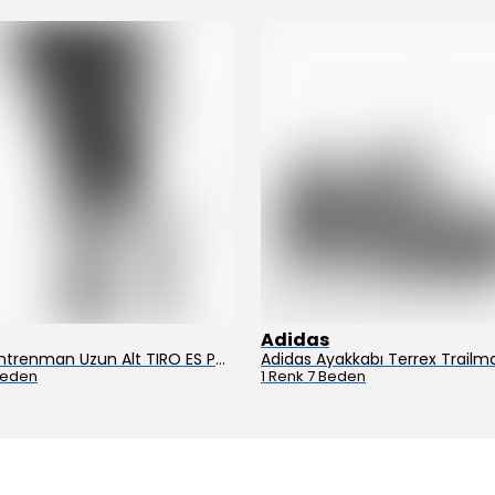
Adidas
Adidas Antrenman Uzun Alt TIRO ES PNT JD0442
Beden
1 Renk 7 Beden