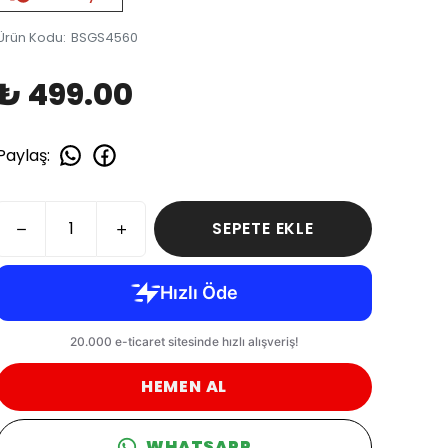
Ürün Kodu
:
BSGS4560
₺ 499.00
Paylaş
:
SEPETE EKLE
HEMEN AL
WHATSAPP