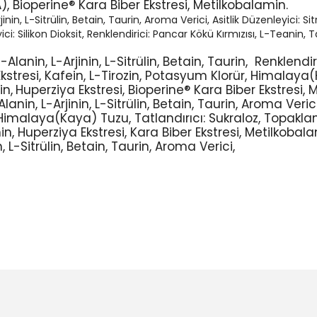
), Bioperine® Kara Biber Ekstresi, Metilkobalamin.
inin, L-Sitrülin, Betain, Taurin, Aroma Verici, Asitlik Düzenleyici: Sit
: Silikon Dioksit,
Renklendirici: Pancar Kökü Kırmızısı,
L-Teanin,
T
Alanin, L-Arjinin, L-Sitrülin, Betain, Taurin,
Renklendir
kstresi, Kafein, L-Tirozin, Potasyum Klorür, Himalaya
in,
Huperziya Ekstresi, Bioperine® Kara Biber Ekstresi, 
anin, L-Arjinin, L-Sitrülin, Betain, Taurin,
Aroma Verici
 Himalaya(Kaya) Tuzu, Tatlandırıcı: Sukraloz, Topaklanm
in,
Huperziya Ekstresi, Kara Biber Ekstresi, Metilkobala
 L-Sitrülin, Betain, Taurin,
Aroma Verici,