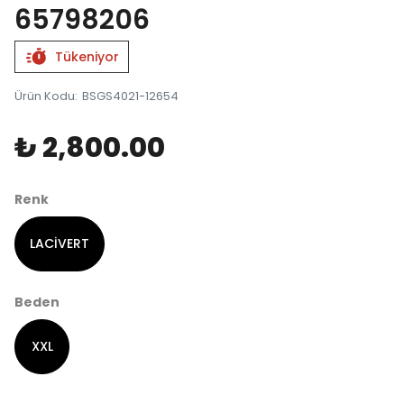
65798206
Tükeniyor
Ürün Kodu
:
BSGS4021-12654
₺ 2,800.00
Renk
LACİVERT
Beden
XXL