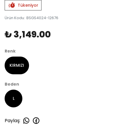
Tükeniyor
Ürün Kodu
:
BSGS4024-12676
₺ 3,149.00
Renk
KIRMIZI
Beden
L
Paylaş
: