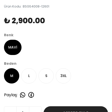
Ürün Kodu
:
BSGS4008-12601
₺ 2,900.00
Renk
MAVİ
Beden
M
L
S
3XL
Paylaş
: