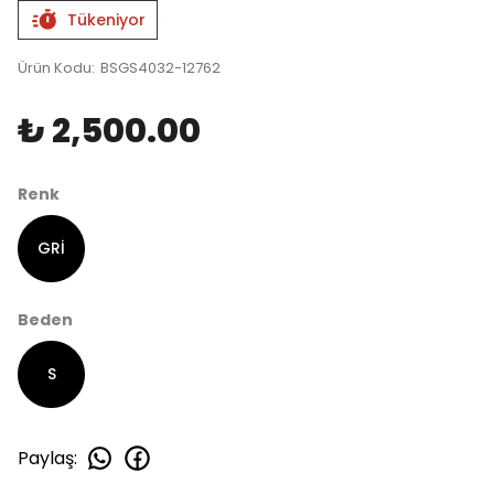
Tükeniyor
Ürün Kodu
:
BSGS4032-12762
₺ 2,500.00
Renk
GRİ
Beden
S
Paylaş
: