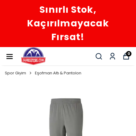
Sınırlı Stok,
Kaçırılmayacak
Fırsat!
0
Spor Giyim
Eşofman Altı & Pantolon