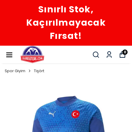
Sınırlı Stok,
Kaçırılmayacak
Fırsat!
0
Spor Giyim
Tişört