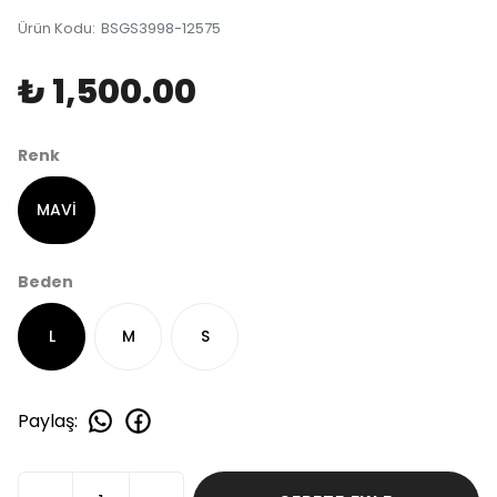
Ürün Kodu
:
BSGS3998-12575
₺ 1,500.00
Renk
MAVİ
Beden
L
M
S
Paylaş
: